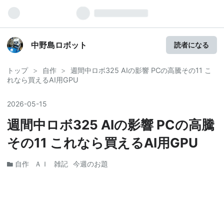
中野島ロボット
読者になる
トップ
>
自作
>
週間中ロボ325 AIの影響 PCの高騰その11 こ
れなら買えるAI用GPU
2026
-
05
-
15
週間中ロボ325 AIの影響 PCの高騰
その11 これなら買えるAI用GPU
自作
ＡＩ
雑記
今週のお題