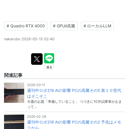
#
Quadro RTX 4000
#
GPU♯高騰
#
ローカルLLM
nakarobo
2026-05-15 02:40
関連記事
2026-03-11
週刊中ロボ319 AIの影響 PCの高騰その5 第１０世代
はそこそこ
今週のお題「準備していること」 つづきに10月以降筆が止ま
って…
2026-02-28
週刊中ロボ316 AIの影響 PCの高騰その2 予兆はメモ
リから