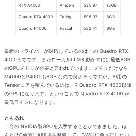
RTX A4000
Ampere
595.97
16GB
Quadro RTX 4000
Turing
595.97
8GB
Quadro P4000
Pascal
582.41
8GB
Quadro M4000
Maxwell
582.41
8GB
最新のドライバーが対応しているのはこの Quadro RTX
Quadro K4000
Keprer
475.14
3GB
4000までです。またローカルLLMを動かすには最低8GB
Quadro 4000
Fermi
R377.81
2GB
のGPUメモリが必要と言われています。メモリだけなら
M4000とP4000も8GB なので良さそうですが、AI用の
Tensorコアを積んでいるのは、R Quadro RTX 4000以降
のGPUになります。ということで Quadro RTX 4000 が
最低ラインになります。
ともあれ
二台の NVIDIA製GPUを入手することができました。ほ
んとはGW前にAI環境を整備して、GW中に色々試したい