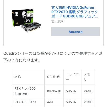
玄人志向 NVIDIA GeForce
RTX2070 搭載 グラフィック
ボード GDDR6 8GB デュアル
ファンモデル GF-RTX2070-
玄人志向
E8GB/DF2
Amazon
Quadroシリーズは型番が分かりにくいので整理すると以
下のようになります。
ドライバ
メモ
名称
GPU世代
ー
リ
RTX Pro 4000
Blackwell
595.97
24GB
Blackwell
RTX 4000 Ada
Ada
595.97
20GB